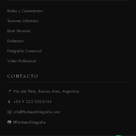
Bodas y Casamientos
Sesiones Infantiles
Book Personal
Embarazo
Fotografía Comercial
Video Profesional
CONTACTO
📍
Mar del Plata, Buenos Aires, Argentina
📱
+54 9 223 503-6144
✉️
info@florbaezfotografia.com
📷
@florbaezfotografia