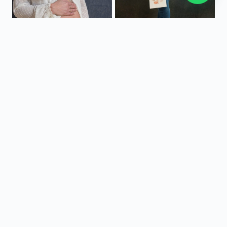
SESIONES
Retratos
y Book