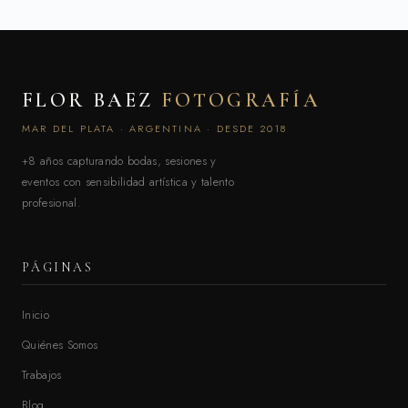
FLOR BAEZ
FOTOGRAFÍA
MAR DEL PLATA · ARGENTINA · DESDE 2018
+8 años capturando bodas, sesiones y
eventos con sensibilidad artística y talento
profesional.
PÁGINAS
Inicio
Quiénes Somos
Trabajos
Blog