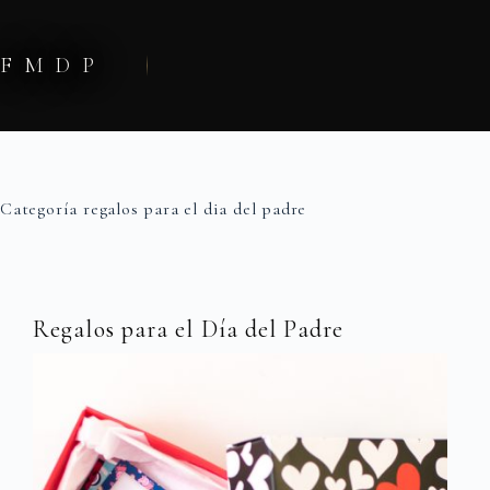
Saltar
al
contenido
FMDP
Categoría
regalos para el dia del padre
Regalos para el Día del Padre