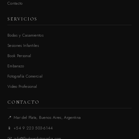
Contacto
SERVICIOS
Bodas y Casamientos
Sesiones Infantiles
Book Personal
Embarazo
Fotografía Comercial
Video Profesional
CONTACTO
📍
Mar del Plata, Buenos Aires, Argentina
📱
+54 9 223 503-6144
✉️
info@florbaezfotografia.com