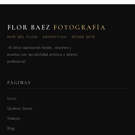
FLOR BAEZ
FOTOGRAFÍA
MAR DEL PLATA · ARGENTINA · DESDE 2018
+8 años capturando bodas, sesiones y
eventos con sensibilidad artística y talento
profesional.
PÁGINAS
Inicio
Quiénes Somos
Trabajos
Blog