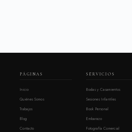
PÁGINAS
SERVICIOS
Inicio
Bodas y Casamientos
Quiénes Somos
Sesiones Infantiles
Trabajos
Book Personal
Blog
Embarazo
Contacto
Fotografía Comercial