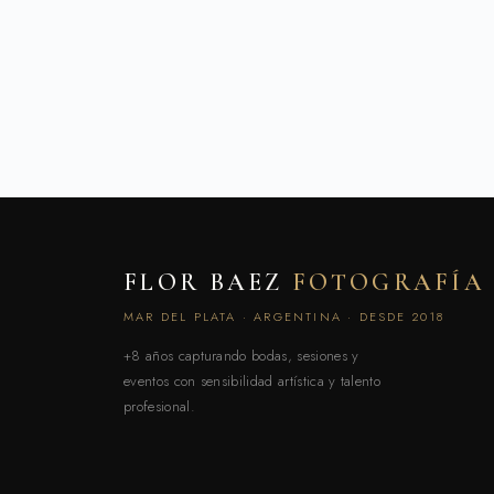
FLOR BAEZ
FOTOGRAFÍA
MAR DEL PLATA · ARGENTINA · DESDE 2018
+8 años capturando bodas, sesiones y
eventos con sensibilidad artística y talento
profesional.