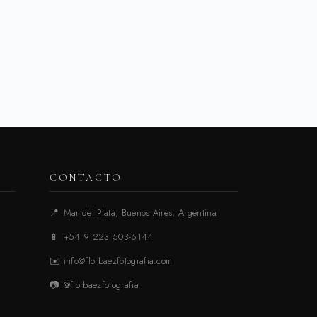
CONTACTO
📍
Mar del Plata, Buenos Aires, Argentina
📱
+54 9 223 503-6144
✉️
info@florbaezfotografia.com
📷
@florbaezfotografia