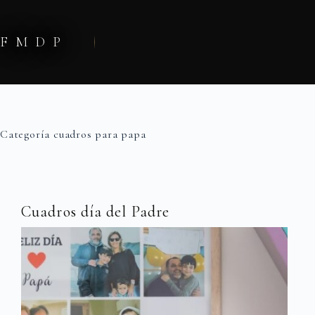
Saltar
al
contenido
FMDP
Categoría
cuadros para papa
Cuadros día del Padre