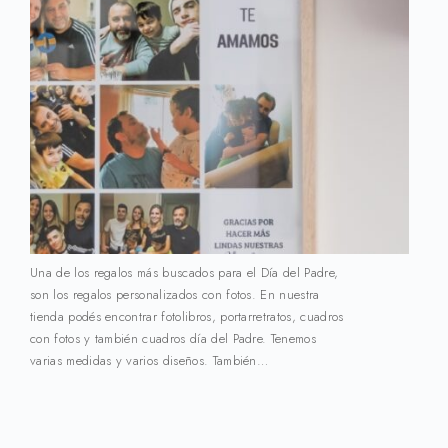
Una de los regalos más buscados para el Día del Padre,
son los regalos personalizados con fotos. En nuestra
tienda podés encontrar fotolibros, portarretratos, cuadros
con fotos y también cuadros día del Padre. Tenemos
varias medidas y varios diseños. También…