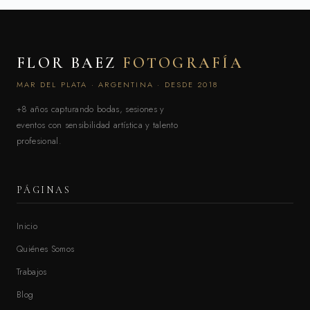
FLOR BAEZ
FOTOGRAFÍA
MAR DEL PLATA · ARGENTINA · DESDE 2018
+8 años capturando bodas, sesiones y
eventos con sensibilidad artística y talento
profesional.
PÁGINAS
Inicio
Quiénes Somos
Trabajos
Blog