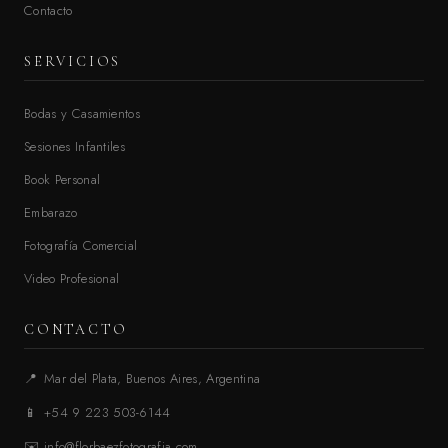
Contacto
SERVICIOS
Bodas y Casamientos
Sesiones Infantiles
Book Personal
Embarazo
Fotografía Comercial
Video Profesional
CONTACTO
📍
Mar del Plata, Buenos Aires, Argentina
📱
+54 9 223 503-6144
✉️
info@florbaezfotografia.com