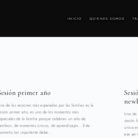
INICIO
QUIENES SOMOS
TR
Sesión primer año
Sesi
new
na de las sesiones más esperadas por las familias es la
esión primer año, es uno de los momentos más
Una de l
speciales de la familia porque celebran un año de
sesión 
ambios, de momentos únicos, de aprendizajes… Este
única e
omento tan importante debe…
ese ser