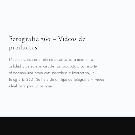
Fotografía 360 – Videos de
productos
Muchas veces una foto no alcanza para mostrar la
calidad y características de tus productos, por eso te
ofrecemos una propuesta novedosa e interactiva, la
fotografía 360º. Se trata de un tipo de fotografía – video
ideal para productos como…