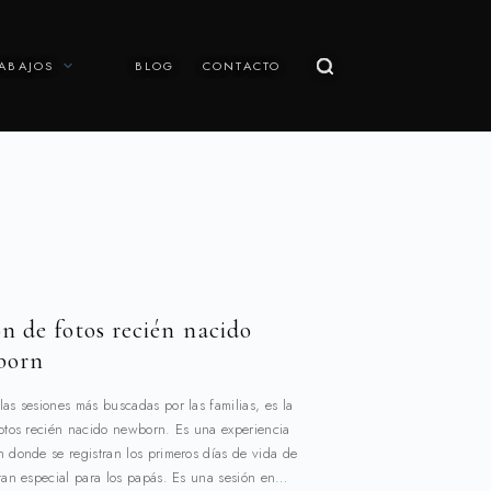
ABAJOS
BLOG
CONTACTO
ón de fotos recién nacido
born
as sesiones más buscadas por las familias, es la
fotos recién nacido newborn. Es una experiencia
n donde se registran los primeros días de vida de
 tan especial para los papás. Es una sesión en…