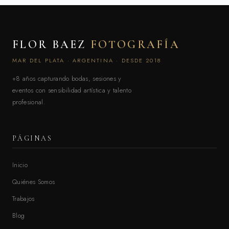
FLOR BAEZ
FOTOGRAFÍA
MAR DEL PLATA · ARGENTINA · DESDE 2018
+8 años capturando bodas, sesiones y
eventos con sensibilidad artística y talento
profesional.
PÁGINAS
Inicio
Quiénes Somos
Trabajos
Blog