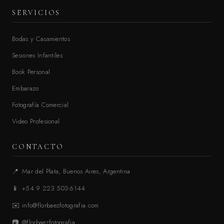
SERVICIOS
Bodas y Casamientos
Sesiones Infantiles
Book Personal
Embarazo
Fotografía Comercial
Video Profesional
CONTACTO
📍
Mar del Plata, Buenos Aires, Argentina
📱
+54 9 223 503-6144
✉️
info@florbaezfotografia.com
📷
@florbaezfotografia