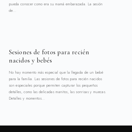
pueda conocer como era su mamá embarazada. La sesión
de…
Sesiones de fotos para recién
nacidos y bebés
No hay momento más especial que la llegada de un bebé
para la familia. Las sesiones de fotos para recién nacidos
son especiales porque permiten capturar los pequeños
detalles, como las delicadas manitos, las sonrisas y muecas.
Detalles y momentos…