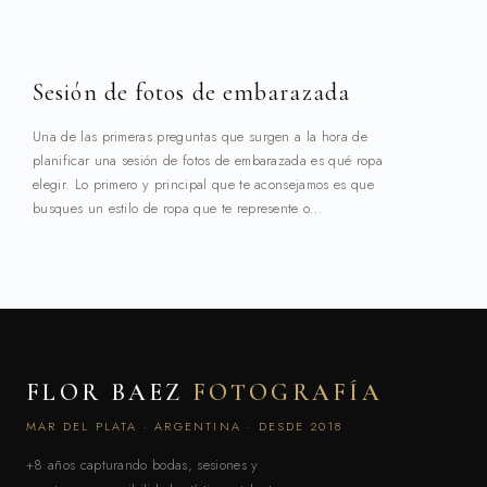
Sesión de fotos de embarazada
Una de las primeras preguntas que surgen a la hora de
planificar una sesión de fotos de embarazada es qué ropa
elegir. Lo primero y principal que te aconsejamos es que
busques un estilo de ropa que te represente o…
FLOR BAEZ
FOTOGRAFÍA
MAR DEL PLATA · ARGENTINA · DESDE 2018
+8 años capturando bodas, sesiones y