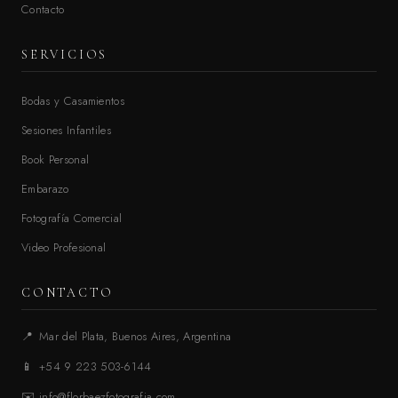
Contacto
SERVICIOS
Bodas y Casamientos
Sesiones Infantiles
Book Personal
Embarazo
Fotografía Comercial
Video Profesional
CONTACTO
📍
Mar del Plata, Buenos Aires, Argentina
📱
+54 9 223 503-6144
✉️
info@florbaezfotografia.com