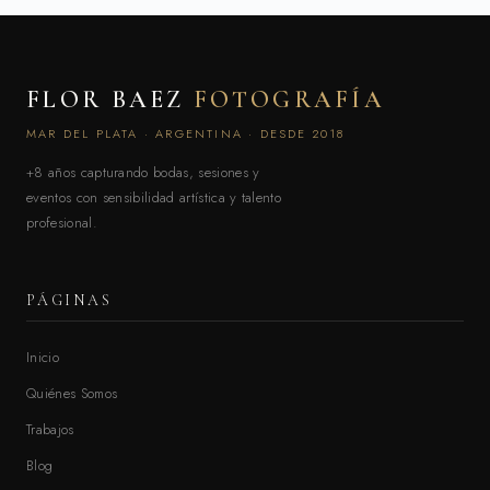
FLOR BAEZ
FOTOGRAFÍA
MAR DEL PLATA · ARGENTINA · DESDE 2018
+8 años capturando bodas, sesiones y
eventos con sensibilidad artística y talento
profesional.
PÁGINAS
Inicio
Quiénes Somos
Trabajos
Blog