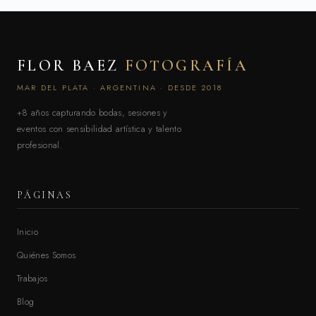
FLOR BAEZ
FOTOGRAFÍA
MAR DEL PLATA · ARGENTINA · DESDE 2018
+8 años capturando bodas, sesiones y
eventos con sensibilidad artística y talento
profesional.
PÁGINAS
Inicio
Quiénes Somos
Trabajos
Blog