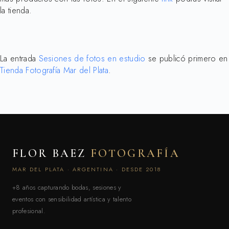
la tienda.
La entrada
Sesiones de fotos en estudio
se publicó primero en
Tienda Fotografía Mar del Plata
.
FLOR BAEZ
FOTOGRAFÍA
MAR DEL PLATA · ARGENTINA · DESDE 2018
+8 años capturando bodas, sesiones y
eventos con sensibilidad artística y talento
profesional.