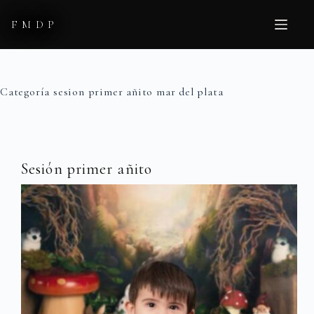
Saltar
al
FMDP
contenido
Categoría
sesion primer añito mar del plata
Sesión primer añito