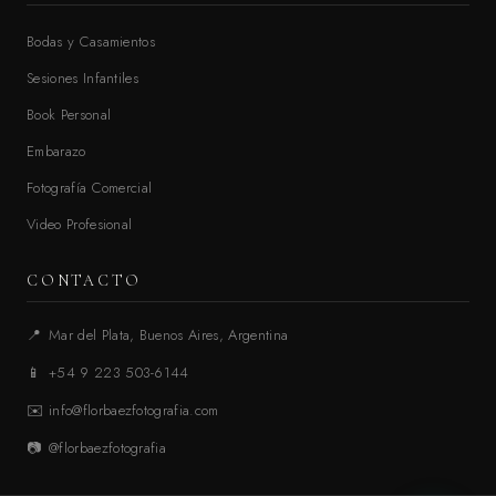
Bodas y Casamientos
Sesiones Infantiles
Book Personal
Embarazo
Fotografía Comercial
Video Profesional
CONTACTO
📍
Mar del Plata, Buenos Aires, Argentina
📱
+54 9 223 503-6144
✉️
info@florbaezfotografia.com
📷
@florbaezfotografia