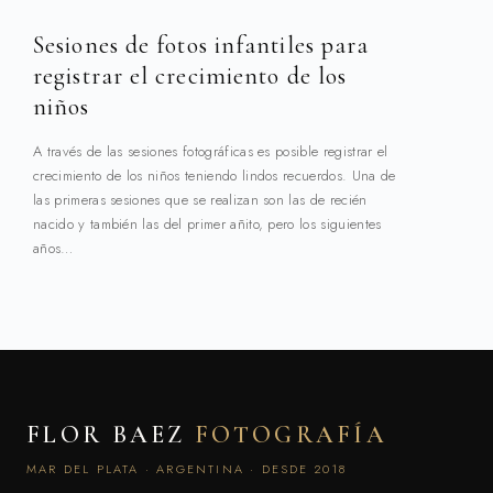
Sesiones de fotos infantiles para
registrar el crecimiento de los
niños
A través de las sesiones fotográficas es posible registrar el
crecimiento de los niños teniendo lindos recuerdos. Una de
las primeras sesiones que se realizan son las de recién
nacido y también las del primer añito, pero los siguientes
años…
FLOR BAEZ
FOTOGRAFÍA
MAR DEL PLATA · ARGENTINA · DESDE 2018