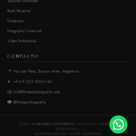
Sesiones Infantiles
Book Personal
Embarazo
Fotografía Comercial
Video Profesional
CONTACTO
📍
Mar del Plata, Buenos Aires, Argentina
📱
+54 9 223 503-6144
✉️
info@florbaezfotografia.com
📷
@florbaezfotografia
© 2026
FLOR BAEZ FOTOGRAFÍA
. TODOS LOS DERECHOS
RESERVADOS.
RESERVAR SESIÓN
·
SOBRE NOSOTROS