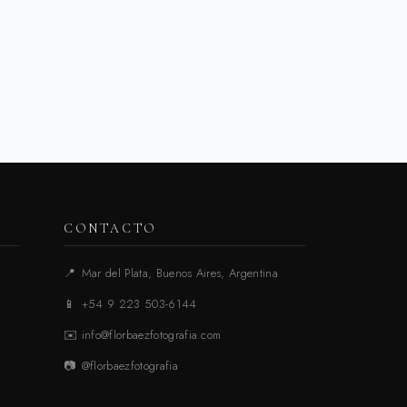
CONTACTO
📍
Mar del Plata, Buenos Aires, Argentina
📱
+54 9 223 503-6144
✉️
info@florbaezfotografia.com
📷
@florbaezfotografia