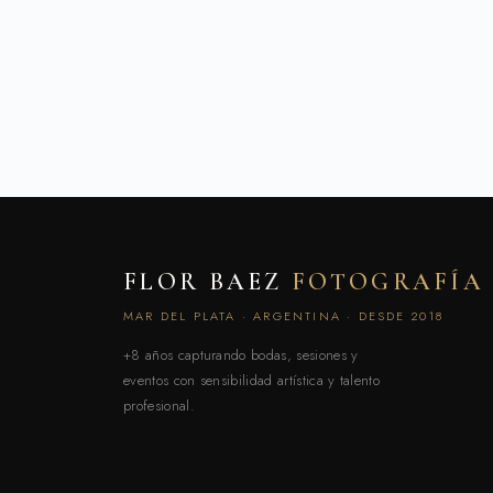
FLOR BAEZ
FOTOGRAFÍA
MAR DEL PLATA · ARGENTINA · DESDE 2018
+8 años capturando bodas, sesiones y
eventos con sensibilidad artística y talento
profesional.