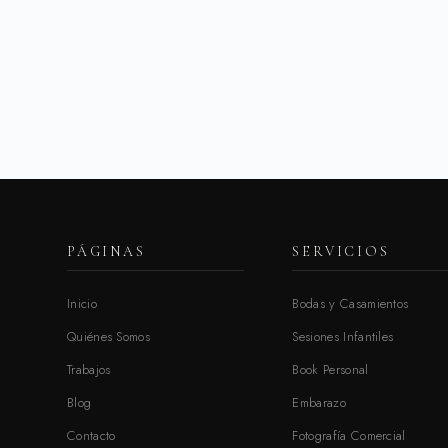
PÁGINAS
SERVICIOS
Inicio
Bodas y Casamientos
Quiénes Somos
Sesiones Infantiles
Trabajos
Book Personal
Blog
Embarazo
Contacto
Fotografía Comercial