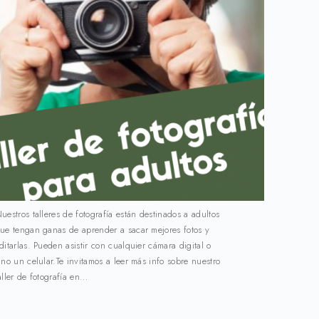
uestros talleres de fotografía están destinados a adultos
ue tengan ganas de aprender a sacar mejores fotos y
ditarlas. Pueden asistir con cualquier cámara digital o
ino un celular.Te invitamos a leer más info sobre nuestro
aller de fotografía en…