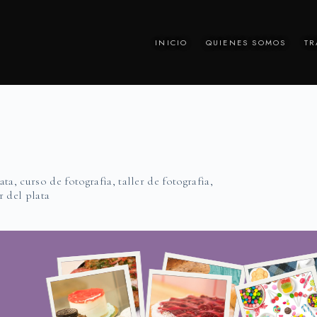
INICIO
QUIENES SOMOS
TR
ata
,
curso de fotografia
,
taller de fotografia
,
r del plata