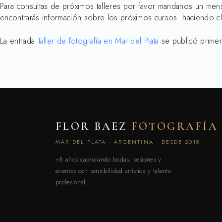
Para consultas de próximos talleres por favor mandanos un mensaj
encontrarás información sobre los próximos cursos haciendo c
La entrada
Taller de fotografía en Mar del Plata
se publicó prime
FLOR BAEZ
FOTOGRAFÍA
MAR DEL PLATA · ARGENTINA · DESDE 2018
+8 años capturando bodas, sesiones y
eventos con sensibilidad artística y talento
profesional.