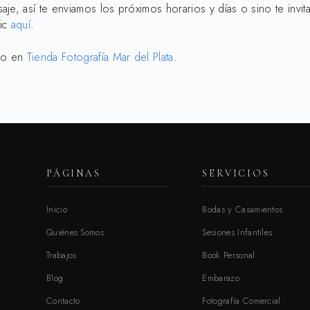
e, así te enviamos los próximos horarios y días o sino te invita
lic
aquí
.
ro en
Tienda Fotografía Mar del Plata
.
PÁGINAS
SERVICIOS
Inicio
Bodas y Casamientos
Quiénes Somos
Sesiones Infantiles
Trabajos
Book Personal
Blog
Embarazo
Contacto
Fotografía Comercial