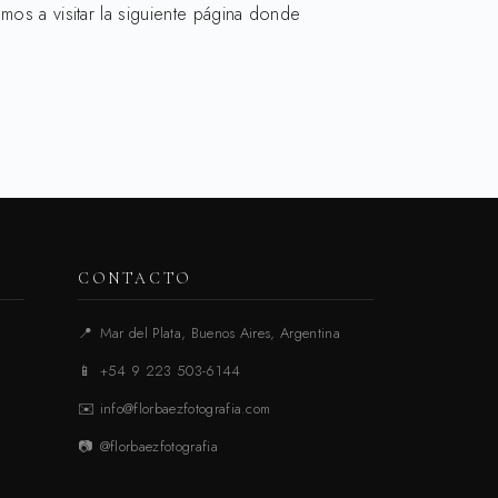
mos a visitar la siguiente página donde
CONTACTO
📍
Mar del Plata, Buenos Aires, Argentina
📱
+54 9 223 503-6144
✉️
info@florbaezfotografia.com
📷
@florbaezfotografia