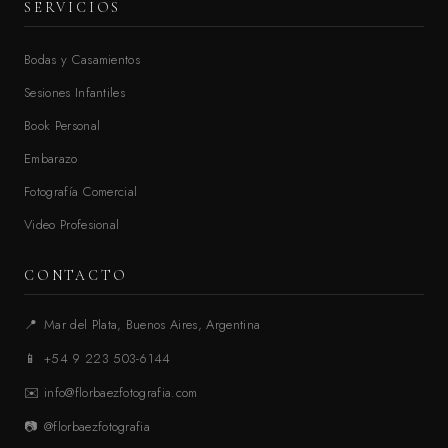
SERVICIOS
Bodas y Casamientos
Sesiones Infantiles
Book Personal
Embarazo
Fotografía Comercial
Video Profesional
CONTACTO
📍
Mar del Plata, Buenos Aires, Argentina
📱
+54 9 223 503-6144
✉️
info@florbaezfotografia.com
📷
@florbaezfotografia