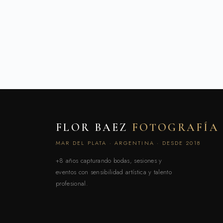
FLOR BAEZ
FOTOGRAFÍA
MAR DEL PLATA · ARGENTINA · DESDE 2018
+8 años capturando bodas, sesiones y
eventos con sensibilidad artística y talento
profesional.