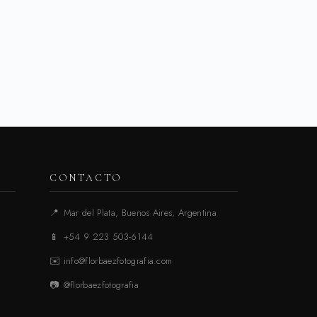
CONTACTO
📍
Mar del Plata, Buenos Aires, Argentina
📱
+54 9 223 503-6144
✉️
info@florbaezfotografia.com
📷
@florbaezfotografia