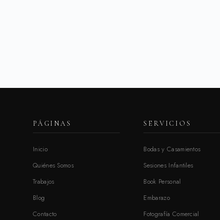
PÁGINAS
SERVICIOS
Inicio
Bodas y Casamientos
Quiénes Somos
Sesiones Infantiles
Trabajos
Book Personal
Blog
Embarazo
Contacto
Fotografía Comercial