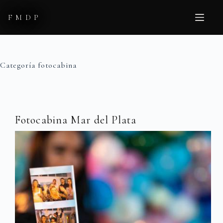
Saltar
al
FMDP
contenido
Categoría
fotocabina
Fotocabina Mar del Plata