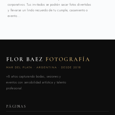
corporativos. Tus invitados se podrán sacar fotos divertidas
y llevarse un lindo recuerdo de tu cumple, casamiento o
evento.…
FLOR BAEZ
FOTOGRAFÍA
MAR DEL PLATA · ARGENTINA · DESDE 2018
+8 años capturando bodas, sesiones y
eventos con sensibilidad artística y talento
profesional.
PÁGINAS