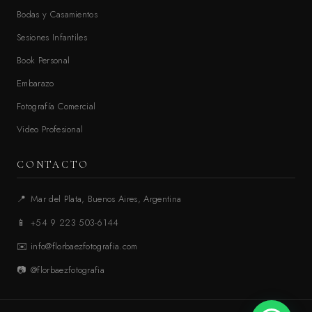
Bodas y Casamientos
Sesiones Infantiles
Book Personal
Embarazo
Fotografía Comercial
Video Profesional
CONTACTO
📍
Mar del Plata, Buenos Aires, Argentina
📱
+54 9 223 503-6144
✉️
info@florbaezfotografia.com
📷
@florbaezfotografia