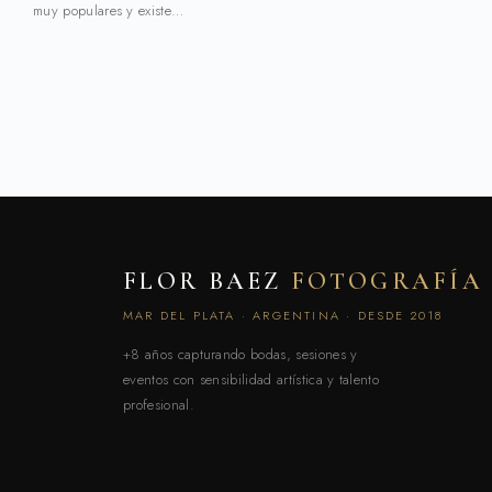
muy populares y existe…
FLOR BAEZ
FOTOGRAFÍA
MAR DEL PLATA · ARGENTINA · DESDE 2018
+8 años capturando bodas, sesiones y
eventos con sensibilidad artística y talento
profesional.