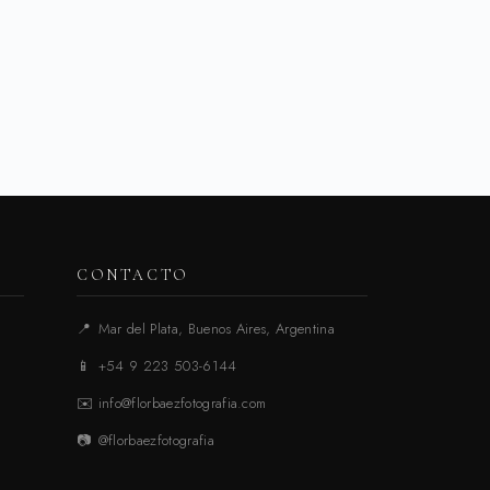
CONTACTO
📍
Mar del Plata, Buenos Aires, Argentina
📱
+54 9 223 503-6144
✉️
info@florbaezfotografia.com
📷
@florbaezfotografia