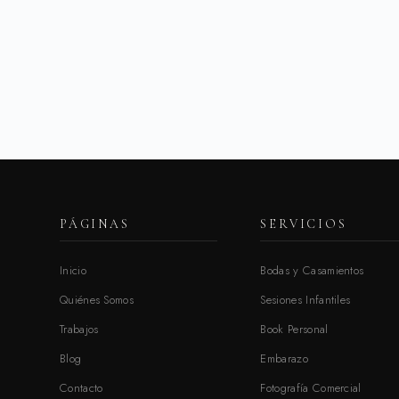
PÁGINAS
SERVICIOS
Inicio
Bodas y Casamientos
Quiénes Somos
Sesiones Infantiles
Trabajos
Book Personal
Blog
Embarazo
Contacto
Fotografía Comercial