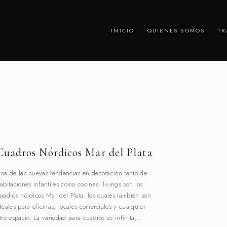
INICIO
QUIENES SOMOS
TR
Cuadros Nórdicos Mar del Plata
na de las nuevas tendencias en decoración tanto de
abitaciones infantiles como cocinas, livings son los
uadros nórdicos Mar del Plata, los cuales también son
deales para oficinas, locales comerciales y cualquier
tro espacio. La variedad para cuadros es infinita,…