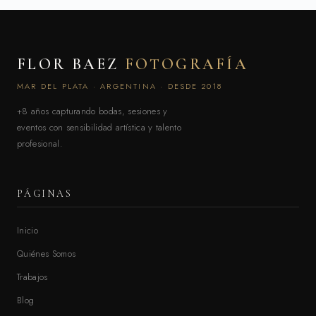
FLOR BAEZ
FOTOGRAFÍA
MAR DEL PLATA · ARGENTINA · DESDE 2018
+8 años capturando bodas, sesiones y
eventos con sensibilidad artística y talento
profesional.
PÁGINAS
Inicio
Quiénes Somos
Trabajos
Blog