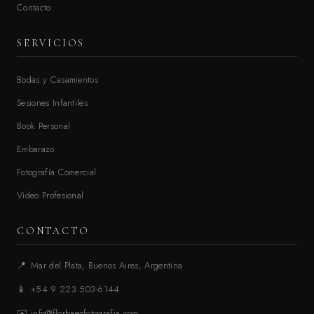
Contacto
SERVICIOS
Bodas y Casamientos
Sesiones Infantiles
Book Personal
Embarazo
Fotografía Comercial
Video Profesional
CONTACTO
📍
Mar del Plata, Buenos Aires, Argentina
📱
+54 9 223 503-6144
✉️
info@florbaezfotografia.com