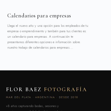
Calendarios para empresas
Llega el nuevo año y una opción para los empleados de tu
empresa o emprendimiento y también para tus clientes es
un calendario para empresas. A continuación te
presentamos diferentes opciones e información sobre
nuestro trabajo de calendarios para empresas.…
FLOR BAEZ
FOTOGRAFÍA
MAR DEL PLATA · ARGENTINA · DESDE 2018
+8 años capturando bodas, sesiones y