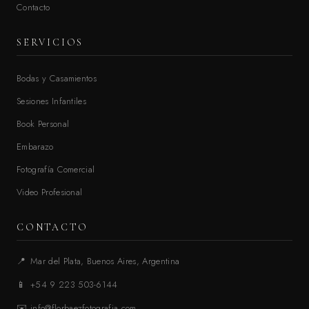
Contacto
SERVICIOS
Bodas y Casamientos
Sesiones Infantiles
Book Personal
Embarazo
Fotografía Comercial
Video Profesional
CONTACTO
📍
Mar del Plata, Buenos Aires, Argentina
📱
+54 9 223 503-6144
✉️
info@florbaezfotografia.com