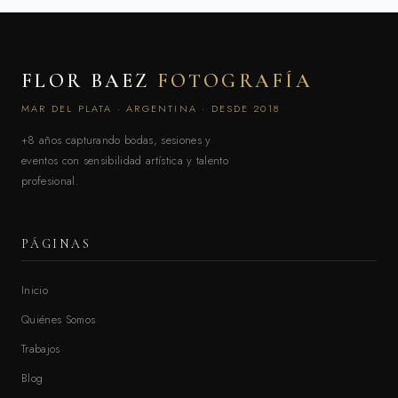
FLOR BAEZ
FOTOGRAFÍA
MAR DEL PLATA · ARGENTINA · DESDE 2018
+8 años capturando bodas, sesiones y
eventos con sensibilidad artística y talento
profesional.
PÁGINAS
Inicio
Quiénes Somos
Trabajos
Blog