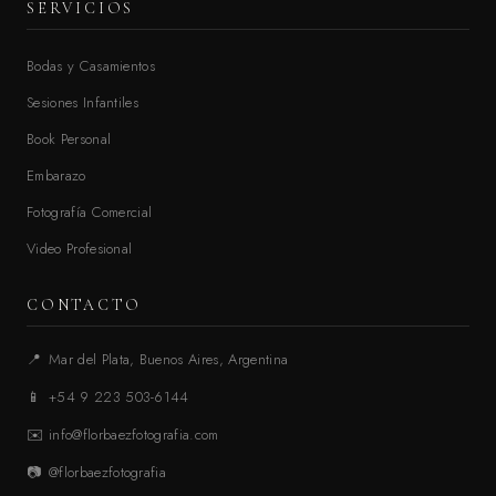
SERVICIOS
Bodas y Casamientos
Sesiones Infantiles
Book Personal
Embarazo
Fotografía Comercial
Video Profesional
CONTACTO
📍
Mar del Plata, Buenos Aires, Argentina
📱
+54 9 223 503-6144
✉️
info@florbaezfotografia.com
📷
@florbaezfotografia