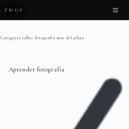
Saltar
al
FMDP
contenido
Categoría
taller fotografia mar del plata
Aprender fotografía