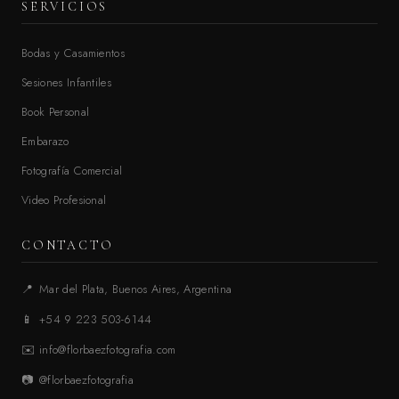
SERVICIOS
Bodas y Casamientos
Sesiones Infantiles
Book Personal
Embarazo
Fotografía Comercial
Video Profesional
CONTACTO
📍
Mar del Plata, Buenos Aires, Argentina
📱
+54 9 223 503-6144
✉️
info@florbaezfotografia.com
📷
@florbaezfotografia