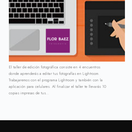
El taller de edición fotográfica consiste en 4 encuentros
donde aprenderás a editar tus fotografías en Lightroom.
Trabajaremos con el programa Lightroom y también con la
aplicación para celulares. Al finalizar el taller te llevarás 10
copias impresas de tus…