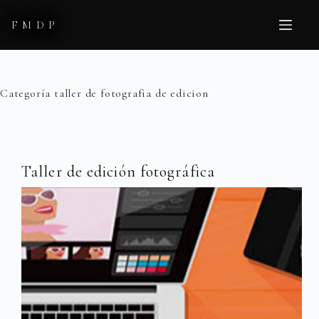
Saltar
al
FMDP
contenido
Categoría
taller de fotografia de edicion
Taller de edición fotográfica