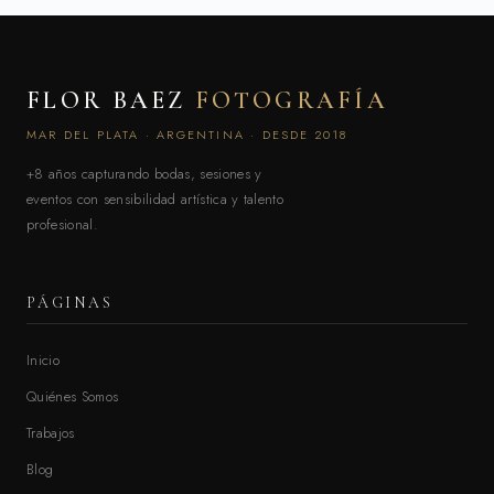
FLOR BAEZ
FOTOGRAFÍA
MAR DEL PLATA · ARGENTINA · DESDE 2018
+8 años capturando bodas, sesiones y
eventos con sensibilidad artística y talento
profesional.
PÁGINAS
Inicio
Quiénes Somos
Trabajos
Blog