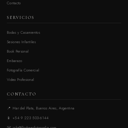
Contacto
SERVICIOS
Bodas y Casamientos
Sesiones Infantiles
Book Personal
Embarazo
Fotografía Comercial
Video Profesional
CONTACTO
📍
Mar del Plata, Buenos Aires, Argentina
📱
+54 9 223 503-6144
✉️
info@florbaezfotografia.com