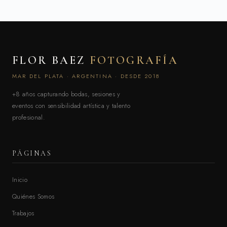
FLOR BAEZ
FOTOGRAFÍA
MAR DEL PLATA · ARGENTINA · DESDE 2018
+8 años capturando bodas, sesiones y
eventos con sensibilidad artística y talento
profesional.
PÁGINAS
Inicio
Quiénes Somos
Trabajos