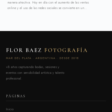
manera atractiva. Hoy en día con el aumento de las ventas
online y el uso de las redes sociales se convierte en un…
FLOR BAEZ
FOTOGRAFÍA
MAR DEL PLATA · ARGENTINA · DESDE 2018
+8 años capturando bodas, sesiones y
eventos con sensibilidad artística y talento
profesional.
PÁGINAS
Inicio