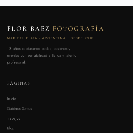
FLOR BAEZ
FOTOGRAFÍA
MAR DEL PLATA · ARGENTINA · DESDE 2018
+8 años capturando bodas, sesiones y
eventos con sensibilidad artística y talento
profesional.
PÁGINAS
Inicio
Quiénes Somos
Trabajos
Blog