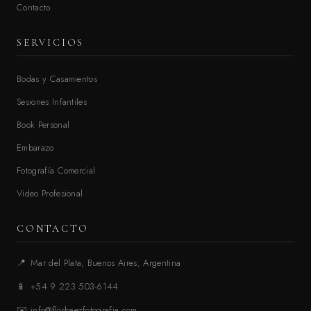
Contacto
SERVICIOS
Bodas y Casamientos
Sesiones Infantiles
Book Personal
Embarazo
Fotografía Comercial
Video Profesional
CONTACTO
📍
Mar del Plata, Buenos Aires, Argentina
📱
+54 9 223 503-6144
✉️
info@florbaezfotografia.com