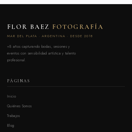
FLOR BAEZ
FOTOGRAFÍA
MAR DEL PLATA · ARGENTINA · DESDE 2018
+8 años capturando bodas, sesiones y
eventos con sensibilidad artística y talento
profesional.
PÁGINAS
Inicio
Quiénes Somos
Trabajos
Blog