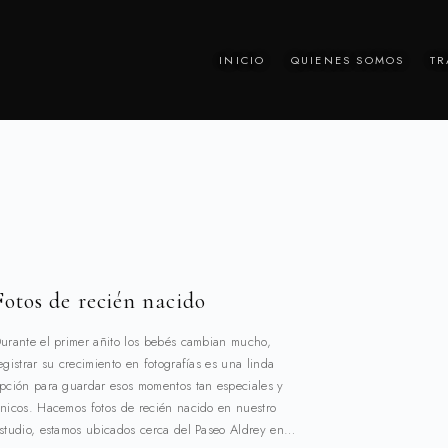
INICIO
QUIENES SOMOS
TR
Fotos de recién nacido
urante el primer añito los bebés cambian mucho,
egistrar su crecimiento en fotografías es una linda
pción para guardar esos momentos tan especiales y
nicos. Hacemos fotos de recién nacido en nuestro
studio, estamos ubicados cerca del Paseo Aldrey en…