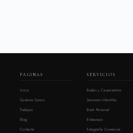
PÁGINAS
SERVICIOS
Inicio
Bodas y Casamientos
Quiénes Somos
Sesiones Infantiles
Trabajos
Book Personal
Blog
Embarazo
Contacto
Fotografía Comercial