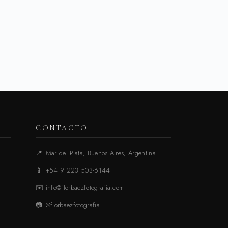
CONTACTO
📍
Mar del Plata, Buenos Aires, Argentina
📱
+54 9 223 503-6144
✉️
info@florbaezfotografia.com
📷
@florbaezfotografia