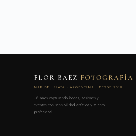
FLOR BAEZ
FOTOGRAFÍA
MAR DEL PLATA · ARGENTINA · DESDE 2018
+8 años capturando bodas, sesiones y
eventos con sensibilidad artística y talento
profesional.