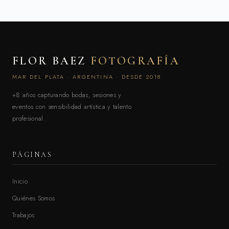
FLOR BAEZ
FOTOGRAFÍA
MAR DEL PLATA · ARGENTINA · DESDE 2018
+8 años capturando bodas, sesiones y
eventos con sensibilidad artística y talento
profesional.
PÁGINAS
Inicio
Quiénes Somos
Trabajos