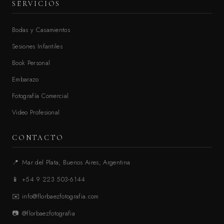
SERVICIOS
Bodas y Casamientos
Sesiones Infantiles
Book Personal
Embarazo
Fotografía Comercial
Video Profesional
CONTACTO
📍
Mar del Plata, Buenos Aires, Argentina
📱
+54 9 223 503-6144
✉️
info@florbaezfotografia.com
📷
@florbaezfotografia