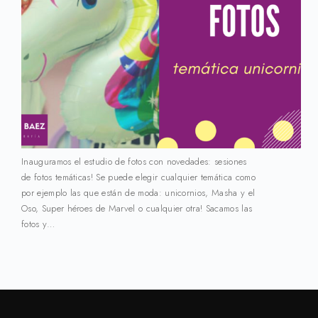
Inauguramos el estudio de fotos con novedades: sesiones
de fotos temáticas! Se puede elegir cualquier temática como
por ejemplo las que están de moda: unicornios, Masha y el
Oso, Super héroes de Marvel o cualquier otra! Sacamos las
fotos y…