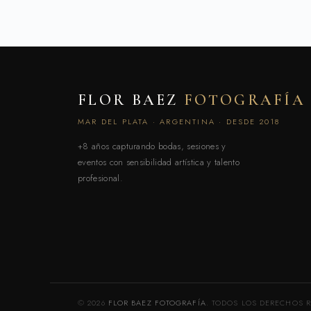
FLOR BAEZ
FOTOGRAFÍA
MAR DEL PLATA · ARGENTINA · DESDE 2018
+8 años capturando bodas, sesiones y
eventos con sensibilidad artística y talento
profesional.
© 2026
FLOR BAEZ FOTOGRAFÍA
. TODOS LOS DERECHOS 