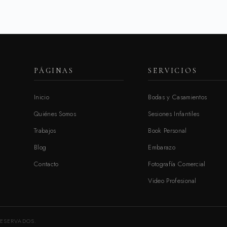
PÁGINAS
SERVICIOS
Inicio
Bodas y Casamientos
Quiénes Somos
Sesiones Infantiles
Trabajos
Book Personal
Blog
Embarazo
Contacto
Fotografía Comercial
Video Profesional
RESERVADOS.