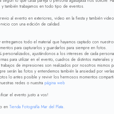
 según lo que cada pareja o persona agasajada nos solicite. Ha
s y también trabajamos en todo tipo de eventos.
vio al evento en exteriores, video en la fiesta y también vide
vicio con una edición de calidad.
 y entregamos todo el material que hayamos captado con nuestr
omentos para capturarlos y guardarlos para siempre en fotos.
ersonalizados, ajustándonos a los intereses de cada persona o
rmas para utilizar en el evento, cuadros de distintos materiales y
 trabajos de impresiones son realizados por nosotros mismos pa
e serán las fotos y entendemos también la ansiedad por verla
fotos lo antes posible y revivir los hermosos momentos compart
 nuestras redes o nuestra
página web
car el evento justo a vos!
ro en
Tienda Fotografía Mar del Plata
.