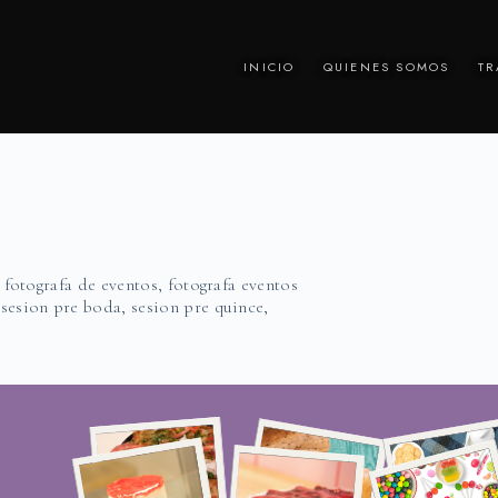
INICIO
QUIENES SOMOS
TR
,
fotografa de eventos
,
fotografa eventos
,
sesion pre boda
,
sesion pre quince
,