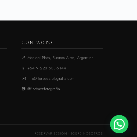
CONTACTO
📍
Mar del Plata, Buenos Aires, Argentina
📱
+54 9 223 503-6144
✉️
info@florbaezfotografia.com
📷
@florbaezfotografia
RESERVAR SESIÓN
·
SOBRE NOSOTROS