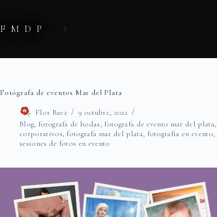
Saltar
al
contenido
FMDP
Fotógrafa de eventos Mar del Plata
Flor Baez
9 octubre, 2022
Blog
,
fotografa de bodas
,
fotografa de evento mar del plata
corporativos
,
fotografa mar del plata
,
fotografia en evento
sesiones de fotos en evento