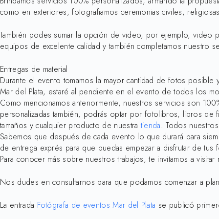
Brindamos servicios 100% personalizados, armando la propuesta
como en exteriores, fotografiamos ceremonias civiles, religiosa
También podes sumar la opción de video, por ejemplo, video pre
equipos de excelente calidad y también completamos nuestro ser
Entregas de material
Durante el evento tomamos la mayor cantidad de fotos posible
Mar del Plata, estaré al pendiente en el evento de todos los m
Como mencionamos anteriormente, nuestros servicios son 100% p
personalizadas también, podrás optar por fotolibros, libros de fi
tamaños y cualquier producto de nuestra
tienda
. Todos nuestros
Sabemos que después de cada evento lo que durará para siempr
de entrega exprés para que puedas empezar a disfrutar de tus 
Para conocer más sobre nuestros trabajos, te invitamos a visitar
Nos dudes en consultarnos para que podamos comenzar a planifi
La entrada
Fotógrafa de eventos Mar del Plata
se publicó prime