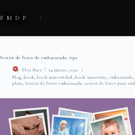
Saltar
al
contenido
FMDP
Sesión de fotos de embarazada: tips
Flor Baez
24 marzo, 2020
Blog
,
book
,
book maternidad
,
book maternity
,
embarazada
plata
,
Sesión de fotos embarazada
,
sesion de fotos para em