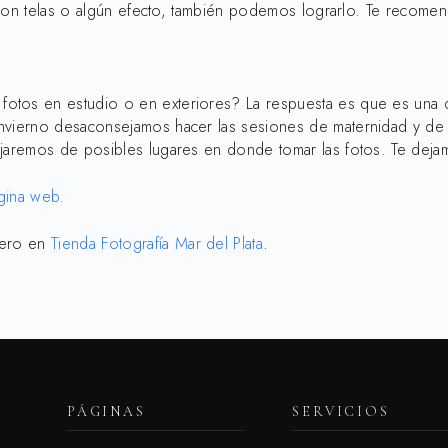
ca con telas o algún efecto, también podemos lograrlo. Te recom
fotos en estudio o en exteriores? La respuesta es que es una 
invierno desaconsejamos hacer las sesiones de maternidad y de 
ejaremos de posibles lugares en donde tomar las fotos. Te deja
gina web.
mero en
Tienda Fotografía Mar del Plata
.
PÁGINAS
SERVICIOS