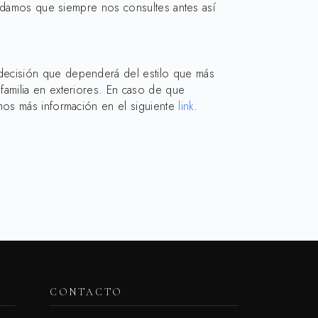
endamos que siempre nos consultes antes así
decisión que dependerá del estilo que más
familia en exteriores. En caso de que
mos más información en el siguiente
link
.
CONTACTO