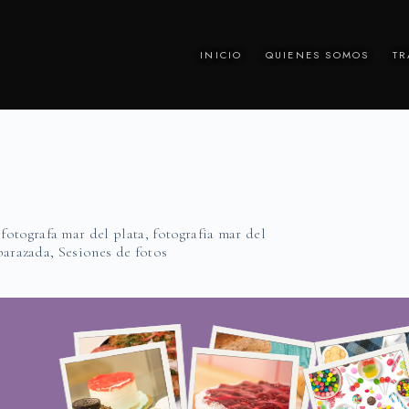
INICIO
QUIENES SOMOS
TR
,
fotografa mar del plata
,
fotografia mar del
barazada
,
Sesiones de fotos