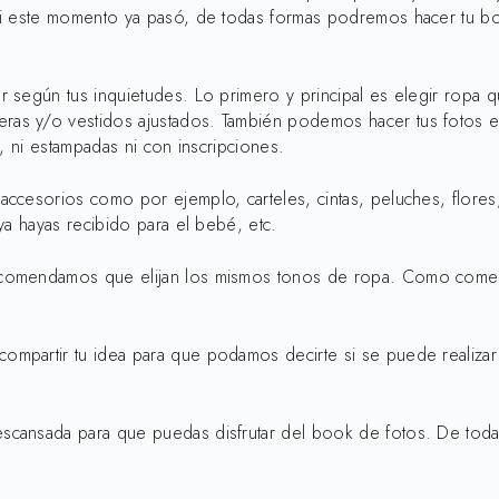
 si este momento ya pasó, de todas formas podremos hacer tu b
según tus inquietudes. Lo primero y principal es elegir ropa que
s y/o vestidos ajustados. También podemos hacer tus fotos en 
, ni estampadas ni con inscripciones.
accesorios como por ejemplo, carteles, cintas, peluches, flor
ya hayas recibido para el bebé, etc.
ecomendamos que elijan los mismos tonos de ropa. Como comen
ompartir tu idea para que podamos decirte si se puede realiza
scansada para que puedas disfrutar del book de fotos. De tod