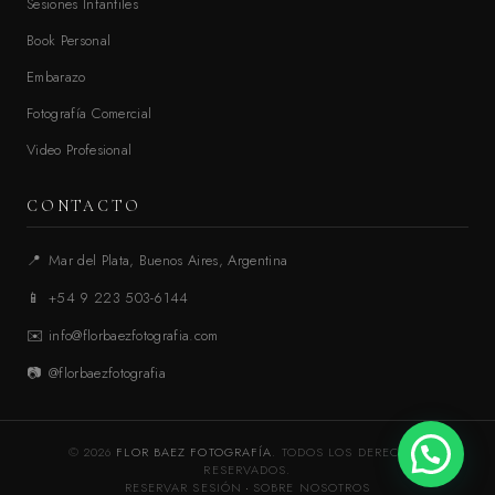
Sesiones Infantiles
Book Personal
Embarazo
Fotografía Comercial
Video Profesional
CONTACTO
📍
Mar del Plata, Buenos Aires, Argentina
📱
+54 9 223 503-6144
✉️
info@florbaezfotografia.com
📷
@florbaezfotografia
© 2026
FLOR BAEZ FOTOGRAFÍA
. TODOS LOS DERECHOS
RESERVADOS.
RESERVAR SESIÓN
·
SOBRE NOSOTROS