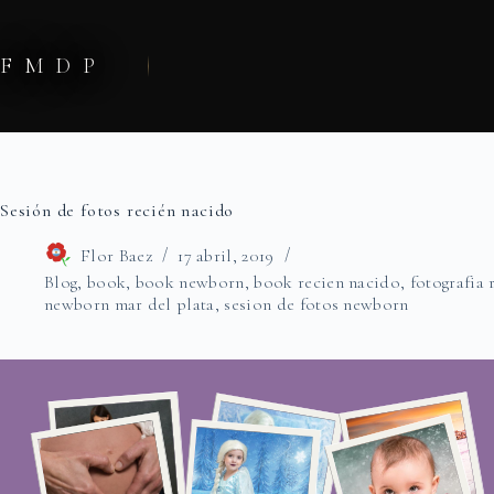
Saltar
al
contenido
FMDP
Sesión de fotos recién nacido
Flor Baez
17 abril, 2019
Blog
,
book
,
book newborn
,
book recien nacido
,
fotografia 
newborn mar del plata
,
sesion de fotos newborn