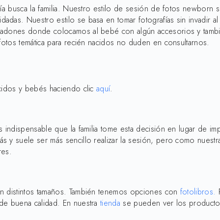
ía busca la familia. Nuestro estilo de sesión de fotos newborn s
adas. Nuestro estilo se basa en tomar fotografías sin invadir a
ohadones donde colocamos al bebé con algún accesorios y tambi
 fotos temática para recién nacidos no duden en consultarnos.
acidos y bebés haciendo clic
aquí
.
 indispensable que la familia tome esta decisión en lugar de imp
 y suele ser más sencillo realizar la sesión, pero como nuestra
res.
en distintos tamaños. También tenemos opciones con
fotolibros.
P
 de buena calidad. En nuestra
tienda
se pueden ver los producto