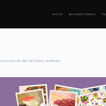
INICIO
QUIENES SOMOS
TR
recien nacido mar del plata
,
newborn
,