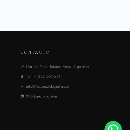
CONTACTO
📍
Mar del Plata, Buenos Aires, Argentina
📱
+54 9 223 503-6144
✉️
info@florbaezfotografia.com
📷
@florbaezfotografia