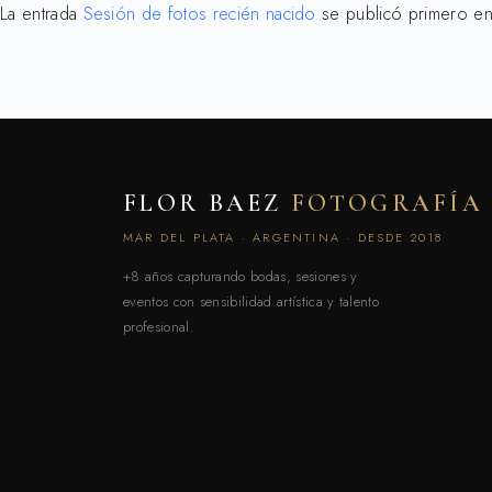
La entrada
Sesión de fotos recién nacido
se publicó primero e
FLOR BAEZ
FOTOGRAFÍA
MAR DEL PLATA · ARGENTINA · DESDE 2018
+8 años capturando bodas, sesiones y
eventos con sensibilidad artística y talento
profesional.