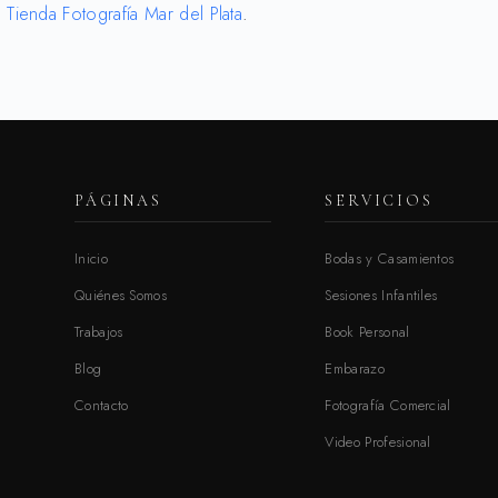
n
Tienda Fotografía Mar del Plata
.
PÁGINAS
SERVICIOS
Inicio
Bodas y Casamientos
Quiénes Somos
Sesiones Infantiles
Trabajos
Book Personal
Blog
Embarazo
Contacto
Fotografía Comercial
Video Profesional