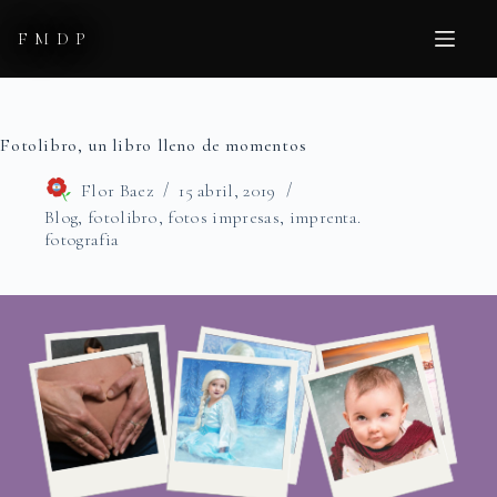
Saltar
al
FMDP
contenido
Fotolibro, un libro lleno de momentos
Flor Baez
15 abril, 2019
Blog
,
fotolibro
,
fotos impresas
,
imprenta.
fotografia